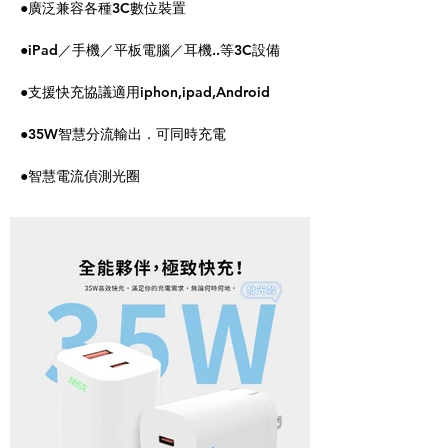
●廣泛兼容各種3C數位裝置
●iPad／手機／平板電腦／耳機..等3C設備
●支援快充協議適用iphon,ipad,Android
●35W智慧分流輸出．可同時充電
●智慧電流偵測光圈