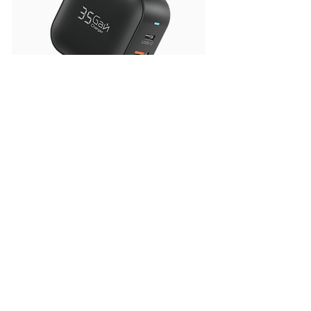
MCK-2353+
二孔氮化鎵快充35W