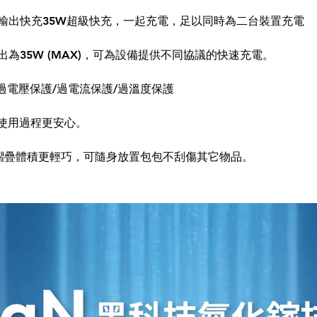
援2孔輸出快充35W超級快充，一起充電，足以同時為二台裝置充電
出為35W (MAX)，可為設備提供不同協議的快速充電。
過電壓保護/過電流保護/過溫度保護
使用過程更安心。
摺疊體積更輕巧，可隨身放置包包不刮傷其它物品。