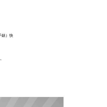
列手錶）快
護。