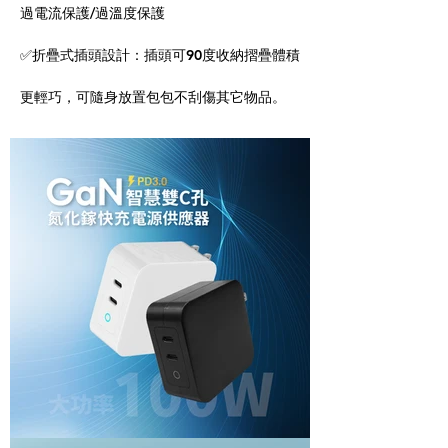
過電流保護/過溫度保護
✅折疊式插頭設計：插頭可90度收納摺疊體積
更輕巧，可隨身放置包包不刮傷其它物品。