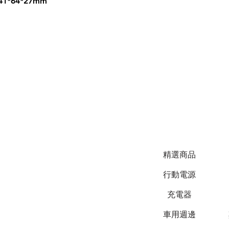
*64*27mm
精選商品
行動電源
充電器
車用週邊