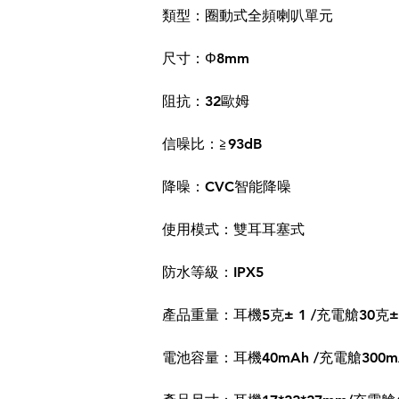
類型：圈動式全頻喇叭單元
尺寸：Φ8mm
阻抗：32歐姆
信噪比：≧93dB
降噪：CVC智能降噪
使用模式：雙耳耳塞式
防水等級：IPX5
產品重量：耳機5克± 1 /充電艙30克±
電池容量：耳機40mAh /充電艙300m