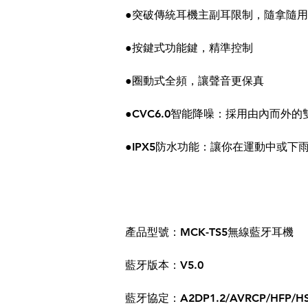
●突破傳統耳機主副耳限制，隨拿隨用
●按鍵式功能鍵，精準控制
●圈動式全頻，讓聲音更保真
●CVC6.0智能降噪：採用由內而
●IPX5防水功能：讓你在運動中或下
產品型號：MCK-TS5無線藍牙耳機
藍牙版本：V5.0
藍牙協定：A2DP1.2/AVRCP/HFP/HS