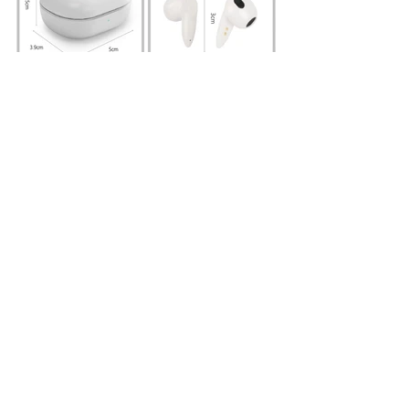
產品型號：MCK-TA4
藍牙版本：V5.2
電池容量：190±20mAh(充電艙)28±20mAh(耳