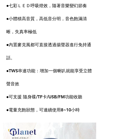
●七彩ＬＥＤ呼吸燈效，隨著音樂變幻節奏
●小體積高音質，高低音分明，音色飽滿清
晰，失真率極低
●內置麥克風都可直接透過揚聲器進行免持通
話。
●TWS串連功能：增加一個喇叭就能享受立體
聲音效
●可支援 隨身碟/TF卡/USB/FM功能收聽
●電量充飽狀態，可連續使用8~10小時