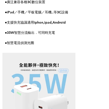
●廣泛兼容各種3C數位裝置
●iPad／手機／平板電腦／耳機..等3C設備
●支援快充協議適用iphon,ipad,Android
●35W智慧分流輸出．可同時充電
●智慧電流偵測光圈