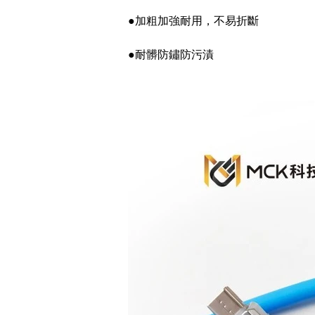
●加粗加強耐用，不易折斷
●耐髒防鏽防污漬