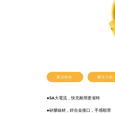
產品特色
圖文介紹
●5A大電流，快充耐用更省時
●矽膠線材，鋅合金接口，手感順滑