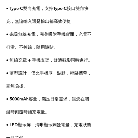
• Type-C雙向充電，支持Type-C接口雙向快
充，無論輸入還是輸出都高效便捷
• 磁吸無線充電，完美吸附手機背面，充電不
打滑、不掉線，隨用隨貼。
• 無線充電 + 手機支架，舒適觀影同時進行。
• 薄型設計，僅比手機厚一點點，輕鬆攜帶，
毫無負擔。
• 5000mAh容量，滿足日常需求，讓您在關
鍵時刻隨時補充電量。
• LED顯示屏，清晰顯示剩餘電量，充電狀態
一目了然。