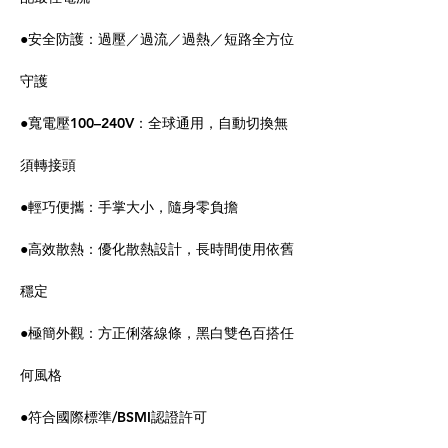
●安全防護：過壓／過流／過熱／短路全方位
守護
●寬電壓100–240V：全球通用，自動切換無
須轉接頭
●輕巧便攜：手掌大小，隨身零負擔
●高效散熱：優化散熱設計，長時間使用依舊
穩定
●極簡外觀：方正俐落線條，黑白雙色百搭任
何風格
●符合國際標準/BSMI認證許可