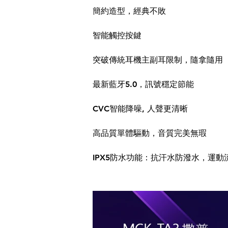
簡約造型，經典不敗
智能觸控按鍵
突破傳統耳機主副耳限制，隨拿隨用
最新藍牙5.0，訊號穩定節能
CVC智能降噪, 人聲更清晰
高品質單體驅動，音質完美無瑕
IPX5防水功能：抗汗水防潑水，運動