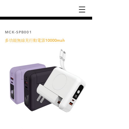
MCK-SPB001
多功能無線充行動電源10000mah