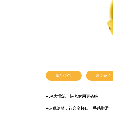
產品特色
圖文介紹
●5A大電流，快充耐用更省時
●矽膠線材，鋅合金接口，手感順滑