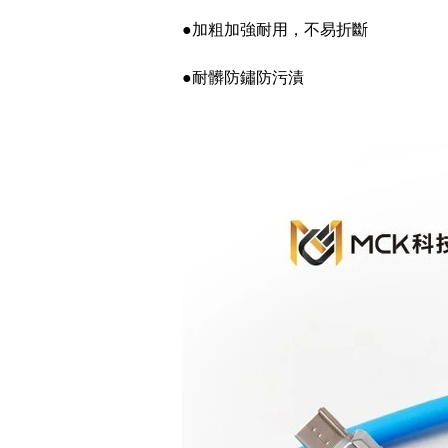
●加粗加強耐用，不易折斷
●耐髒防鏽防污漬