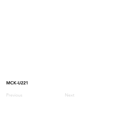
MCK-U221
Previous
Next