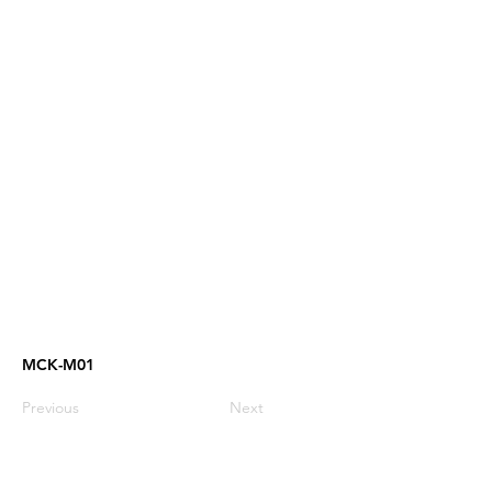
MCK-M01
Previous
Next