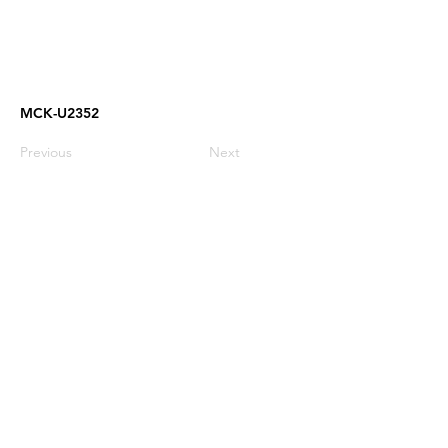
MCK-U2352
Previous
Next
03-9606521
​03-9606523
MCK@MCK.COOL
宜蘭縣五結鄉三吉一路123巷15弄15號