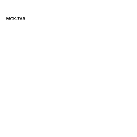
MCK-TA5
Previous
Next
03-9606521
​03-9606523
MCK@MCK.COOL
宜蘭縣五結鄉三吉一路123巷15弄15號
產品使用說明
無線充電
精選商品