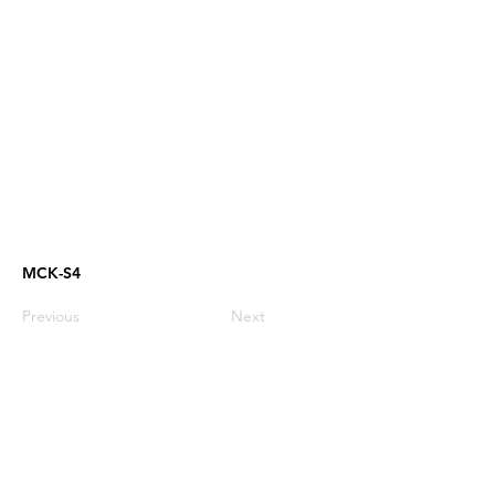
MCK-S4
Previous
Next
03-9606521