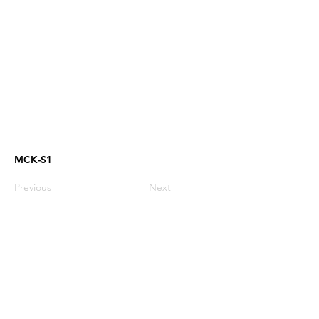
MCK-S1
Previous
Next
03-9606521