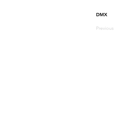
DMX
Previous
03-9606521
​03-9606523
MCK@MCK.COOL