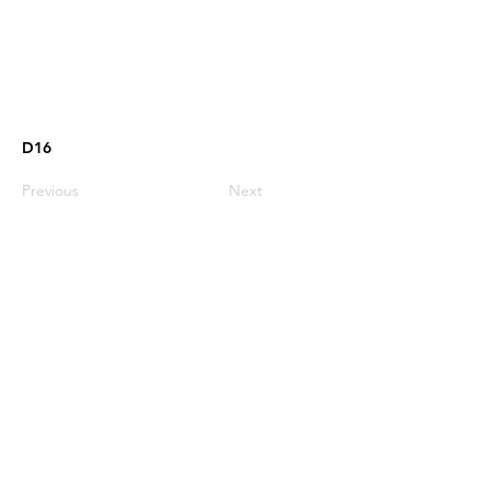
D16
Previous
Next
03-9606521
​03-9606523
MCK@MCK.COOL
宜蘭縣五結鄉三吉一路123巷15弄15號