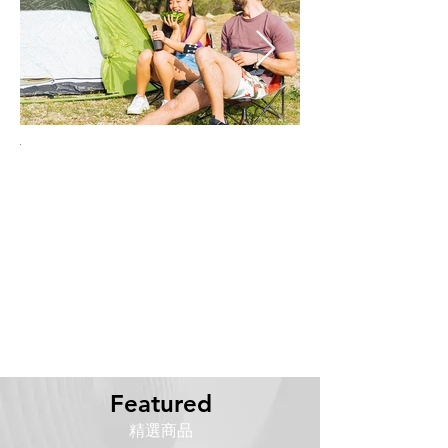
5
CK-
MCK-
WCT
LPB001
Featured
精選商品