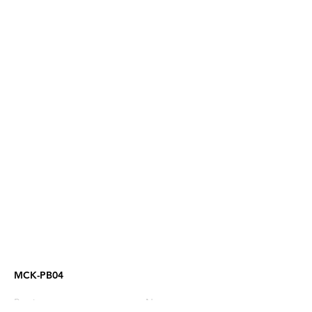
MCK-PB04
Previous
Next