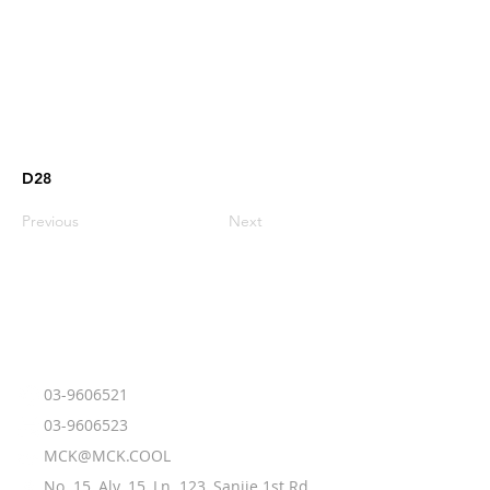
D28
Previous
Next
03-9606521
​03-9606523
MCK@MCK.COOL
No. 15, Aly. 15, Ln. 123, Sanjie 1st Rd.,