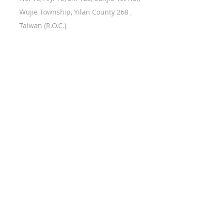
Wujie Township, Yilan County 268 ,
Taiwan (R.O.C.)
產品使用說明
無線充電
精選商品
行動電源
藍牙耳機
常見問題
充電器
藍牙喇叭
關於MCK
車用週邊
其他/充電線
合作洽詢
Copyright © Tongxing Technology Co.,
Ltd. All Rights Reserved.