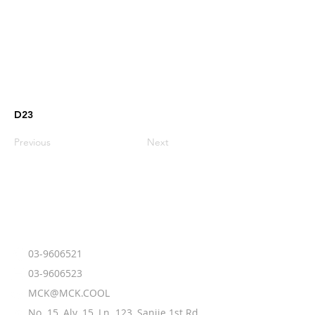
D23
Previous
Next
03-9606521
​03-9606523
MCK@MCK.COOL
No. 15, Aly. 15, Ln. 123, Sanjie 1st Rd.,