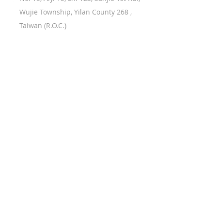
Wujie Township, Yilan County 268 ,
Taiwan (R.O.C.)
產品使用說明
無線充電
精選商品
行動電源
藍牙耳機
常見問題
充電器
藍牙喇叭
關於MCK
車用週邊
其他/充電線
合作洽詢
Copyright © Tongxing Technology Co.,
Ltd. All Rights Reserved.